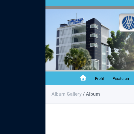
Profil
Peraturan
Album Gallery
/ Album