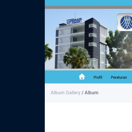
Profil
Peraturan
Album Gallery
/ Album