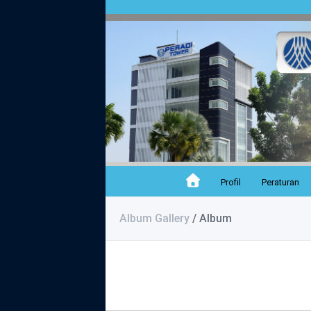
Profil
Peraturan
Album Gallery
/ Album