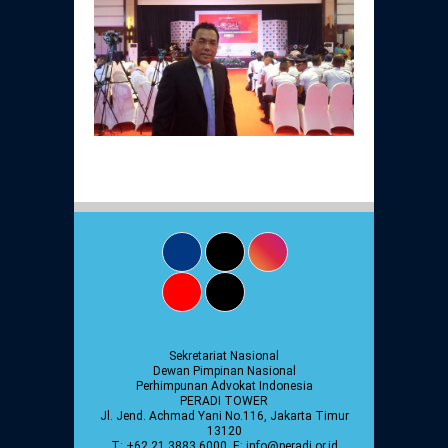
Sekretariat Nasional
Dewan Pimpinan Nasional
Perhimpunan Advokat Indonesia
PERADI TOWER
Jl. Jend. Achmad Yani No.116, Jakarta Timur
13120
T: +62 21 3883 6000, E: info@peradi.or.id