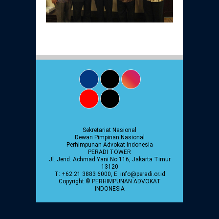
Daftar Perkara Dewan Kehormatan Pusat
Perubahan Peraturan Perpindahan Domisili
Anggota
Daftar Perkara Dewan Kehormatan Daerah
Sekretariat Nasional
Dewan Pimpinan Nasional
Perhimpunan Advokat Indonesia
PERADI TOWER
Jl. Jend. Achmad Yani No.116, Jakarta Timur
13120
T: +62 21 3883 6000, E: info@peradi.or.id
Copyright © PERHIMPUNAN ADVOKAT
INDONESIA