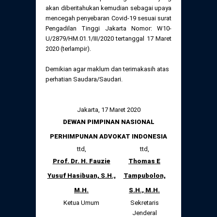
Daftar Perkara Dewan Kehormatan Pusat
akan diberitahukan kemudian sebagai upaya
Perubahan Peraturan Perpindahan Domisili
mencegah penyebaran Covid-19 sesuai surat
Anggota
Pengadilan Tinggi Jakarta Nomor: W10-
Daftar Perkara Dewan Kehormatan Daerah
U/2879/HM.01.1/III/2020 tertanggal 17 Maret
2020 (terlampir).
Demikian agar maklum dan terimakasih atas
perhatian Saudara/Saudari.
Jakarta, 17 Maret 2020
DEWAN PIMPINAN NASIONAL
PERHIMPUNAN ADVOKAT INDONESIA
ttd,
ttd,
Prof. Dr. H. Fauzie
Thomas E
Yusuf Hasibuan, S.H.,
Tampubolon,
M.H.
S.H., M.H.
Ketua Umum
Sekretaris
Jenderal