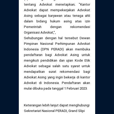
Daftar Perkara Dewan Kehormatan Pusat
Perubahan Peraturan Perpindahan Domisili
tentang Advokat menetapkan; ”Kantor
Anggota
Advokat dapat mempekerjakan Advokat
Asing sebagai karyawan atau tenaga ahli
Daftar Perkara Dewan Kehormatan Daerah
dalam bidang hukum asing atas izin
Pemerintah dengan rekomendasi
Organisasi Advokat,”,
Sehubungan dengan hal tersebut Dewan
Pimpinan Nasional Perhimpunan Advokat
Indonesia (DPN PERADI) akan membuka
pendaftaran bagi Advokat Asing untuk
mengikuti pendidikan dan ujian Kode Etik
Advokat sebagai salah satu syarat untuk
mendapatkan surat rekomendasi bagi
Advokat Asing yang ingin bekerja di kantor
Advokat di Indonesia. Pendaftaran akan
mulai dibuka pada tanggal 1 Februari 2023.
Keterangan lebih lanjut dapat menghubungi
Sekretariat Nasional PERADI, Grand Slipi