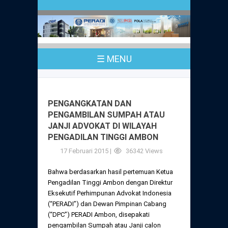
Profil
Peraturan
Sejarah
PKPA
Undang-Undang No. 18 Tahun 2003
☰ MENU
Pusat Bantuan Hukum
UPA
PKPA Seluruh Indonesia
Kode Etik Advokat
Pengangkatan Advokat
Young Lawyers Committee
Pengumuman
PENGANGKATAN DAN
Dewan Kehormatan
PENGAMBILAN SUMPAH ATAU
Anggaran Dasar
Magang
JANJI ADVOKAT DI WILAYAH
Komisi Pengawas
PENGADILAN TINGGI AMBON
Dewan Kehormatan Pusat
Anggaran Rumah Tangga
Pengangkatan & Pengambilan Sumpah
17 Februari 2015 |
36342 Views
Internasional
Komisi Pengawas Pusat
Dewan Kehormatan Daerah
Bahwa berdasarkan hasil pertemuan Ketua
Peraturan Magang
Syarat Pengangkatan & Pengambilan
Certificate of Good Standing (COGS)
Pengadilan Tinggi Ambon dengan Direktur
Sumpah
Komisi Pengawas Daerah
Eksekutif Perhimpunan Advokat Indonesia
Peraturan Pelaksanaan
(“PERADI”) dan Dewan Pimpinan Cabang
Peraturan Perpindahan Domisili Anggota
(“DPC”) PERADI Ambon, disepakati
Pengumuman
Peraturan Pelaksanaan
pengambilan Sumpah atau Janji calon