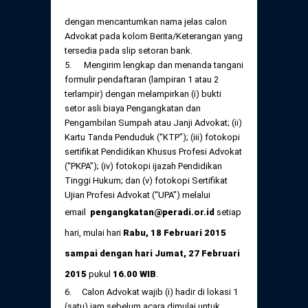
dengan mencantumkan nama jelas calon
Advokat pada kolom Berita/Keterangan yang
tersedia pada slip setoran bank.
5. Mengirim lengkap dan menanda tangani
formulir pendaftaran (lampiran 1 atau 2
terlampir) dengan melampirkan (i) bukti
setor asli biaya Pengangkatan dan
Pengambilan Sumpah atau Janji Advokat; (ii)
Kartu Tanda Penduduk (“KTP”); (iii) fotokopi
sertifikat Pendidikan Khusus Profesi Advokat
(“PKPA”); (iv) fotokopi ijazah Pendidikan
Tinggi Hukum; dan (v) fotokopi Sertifikat
Ujian Profesi Advokat (“UPA”) melalui
email
pengangkatan@peradi.or.id
setiap
hari, mulai hari
Rabu, 18 Februari 2015
sampai dengan hari Jumat, 27 Februari
2015
pukul
16.00 WIB
.
6. Calon Advokat wajib (i) hadir di lokasi 1
(satu) jam sebelum acara dimulai untuk