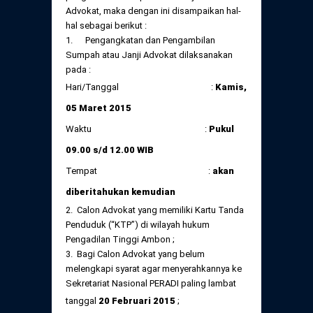
Daftar Perkara Dewan Kehormatan Pusat
Advokat, maka dengan ini disampaikan hal-
Perubahan Peraturan Perpindahan Domisili
hal sebagai berikut :
Anggota
1. Pengangkatan dan Pengambilan
Daftar Perkara Dewan Kehormatan Daerah
Sumpah atau Janji Advokat dilaksanakan
pada :
Hari/Tanggal :
Kamis,
05 Maret 2015
Waktu :
Pukul
09.00 s/d 12.00 WIB
Tempat :
akan
diberitahukan kemudian
2. Calon Advokat yang memiliki Kartu Tanda
Penduduk (“KTP”) di wilayah hukum
Pengadilan Tinggi Ambon ;
3. Bagi Calon Advokat yang belum
melengkapi syarat agar menyerahkannya ke
Sekretariat Nasional PERADI paling lambat
tanggal
20 Februari 2015
;