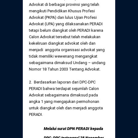
Daftar Perkara Dewan Kehormatan Pusat
Advokat di berbagai provinsi yang telah
Perubahan Peraturan Perpindahan Domisili
mengikuti Pendidikan Khusus Profesi
Anggota
Advokat (PKPA) dan lulus Ujian Profesi
Daftar Perkara Dewan Kehormatan Daerah
Advokat (UPA) yang dilaksanakan PERADI
tetapi belum diangkat oleh PERADI karena
Calon Advokat tersebut telah melakukan
kekeliruan diangkat advokat oleh dan
menjadi anggota organisasi advokat yang
tidak memiliki wewenang mengangkat
sebagaimana dimaksud Undang – undang
Nomor 18 Tahun 2003 Tentang Advokat.
2. Berdasarkan laporan dari DPC-DPC
PERADI bahwa terdapat sejumlah Calon
Advokat sebagaimana dimaksud pada
angka 1 yang mengajukan permohonan
untuk diangkat oleh dan menjadi anggota
PERADI.
Melalui surat DPN PERADI kepada
DPC-DPC tertanggal 28 Nopember