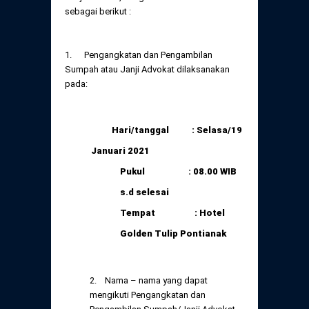
Daftar Perkara Dewan Kehormatan Pusat
sebagai berikut :
Perubahan Peraturan Perpindahan Domisili
Anggota
Daftar Perkara Dewan Kehormatan Daerah
1. Pengangkatan dan Pengambilan
Sumpah atau Janji Advokat dilaksanakan
pada:
Hari/tanggal : Selasa/19
Januari 2021
Pukul : 08.00 WIB
s.d selesai
Tempat : Hotel
Golden Tulip Pontianak
2. Nama – nama yang dapat
mengikuti Pengangkatan dan