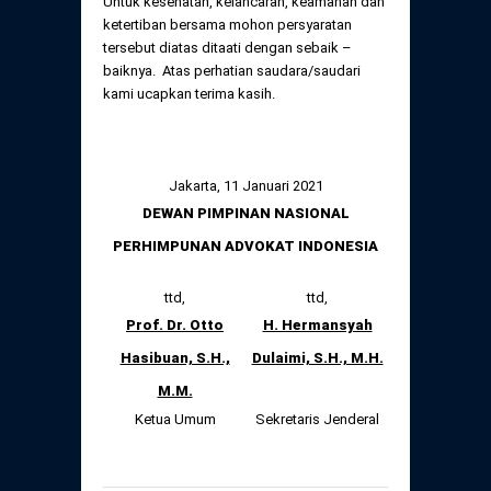
Untuk kesehatan, kelancaran, keamanan dan
ketertiban bersama mohon persyaratan
tersebut diatas ditaati dengan sebaik –
baiknya. Atas perhatian saudara/saudari
kami ucapkan terima kasih.
Jakarta, 11 Januari 2021
DEWAN PIMPINAN NASIONAL
PERHIMPUNAN ADVOKAT INDONESIA
ttd,
ttd,
Prof. Dr. Otto
H. Hermansyah
Hasibuan, S.H.,
Dulaimi, S.H., M.H.
M.M.
Ketua Umum
Sekretaris Jenderal