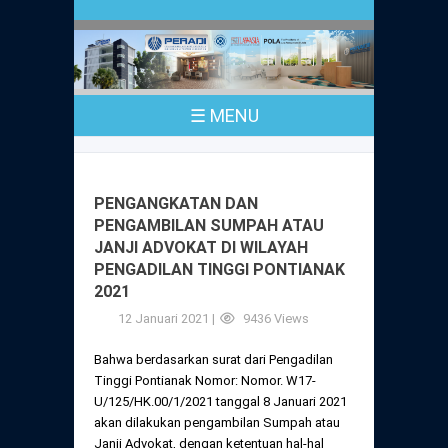
Profil
Peraturan
Sejarah
PKPA
Undang-Undang No. 18 Tahun 2003
☰ MENU
Pusat Bantuan Hukum
UPA
PKPA Seluruh Indonesia
Kode Etik Advokat
Pengangkatan Advokat
Young Lawyers Committee
Pengumuman
PENGANGKATAN DAN
Dewan Kehormatan
PENGAMBILAN SUMPAH ATAU
Anggaran Dasar
Magang
JANJI ADVOKAT DI WILAYAH
Komisi Pengawas
PENGADILAN TINGGI PONTIANAK
Dewan Kehormatan Pusat
Anggaran Rumah Tangga
2021
Pengangkatan & Pengambilan Sumpah
Internasional
Komisi Pengawas Pusat
12 Januari 2021 |
9436 Views
Dewan Kehormatan Daerah
Peraturan Magang
Syarat Pengangkatan & Pengambilan
Certificate of Good Standing (COGS)
Bahwa berdasarkan surat dari Pengadilan
Sumpah
Komisi Pengawas Daerah
Tinggi Pontianak Nomor: Nomor. W17-
Peraturan Pelaksanaan
U/125/HK.00/1/2021 tanggal 8 Januari 2021
Peraturan Perpindahan Domisili Anggota
akan dilakukan pengambilan Sumpah atau
Pengumuman
Peraturan Pelaksanaan
Janji Advokat, dengan ketentuan hal-hal