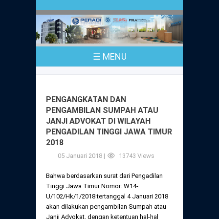
Profil
Peraturan
Sejarah
PKPA
Undang-Undang No. 18 Tahun 2003
☰ MENU
Pusat Bantuan Hukum
UPA
PKPA Seluruh Indonesia
Kode Etik Advokat
Pengangkatan Advokat
Young Lawyers Committee
Pengumuman
PENGANGKATAN DAN
Dewan Kehormatan
PENGAMBILAN SUMPAH ATAU
Anggaran Dasar
Magang
JANJI ADVOKAT DI WILAYAH
Komisi Pengawas
PENGADILAN TINGGI JAWA TIMUR
Dewan Kehormatan Pusat
Anggaran Rumah Tangga
2018
Pengangkatan & Pengambilan Sumpah
Internasional
Komisi Pengawas Pusat
05 Januari 2018 |
13743 Views
Dewan Kehormatan Daerah
Peraturan Magang
Syarat Pengangkatan & Pengambilan
Certificate of Good Standing (COGS)
Bahwa berdasarkan surat dari Pengadilan
Sumpah
Komisi Pengawas Daerah
Tinggi Jawa Timur Nomor: W14-
Peraturan Pelaksanaan
U/102/Hk/1/2018 tertanggal 4 Januari 2018
Peraturan Perpindahan Domisili Anggota
akan dilakukan pengambilan Sumpah atau
Pengumuman
Peraturan Pelaksanaan
Janji Advokat, dengan ketentuan hal-hal