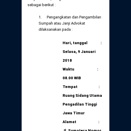
Daftar Perkara Dewan Kehormatan Pusat
sebagai berikut :
Perubahan Peraturan Perpindahan Domisili
Anggota
1. Pengangkatan dan Pengambilan
Daftar Perkara Dewan Kehormatan Daerah
Sumpah atau Janji Advokat
dilaksanakan pada :
Hari, tanggal :
Selasa, 9 Januari
2018
Waktu :
08.00 WIB
Tempat :
Ruang Sidang Utama
Pengadilan Tinggi
Jawa Timur
Alamat :
Jl.
Sumatera Nomor