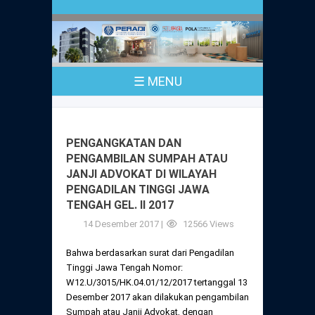
Profil
Peraturan
Sejarah
PKPA
Undang-Undang No. 18 Tahun 2003
☰ MENU
Pusat Bantuan Hukum
UPA
PKPA Seluruh Indonesia
Kode Etik Advokat
Pengangkatan Advokat
Young Lawyers Committee
Pengumuman
PENGANGKATAN DAN
Dewan Kehormatan
PENGAMBILAN SUMPAH ATAU
Anggaran Dasar
Magang
JANJI ADVOKAT DI WILAYAH
Komisi Pengawas
PENGADILAN TINGGI JAWA
Dewan Kehormatan Pusat
Anggaran Rumah Tangga
TENGAH GEL. II 2017
Pengangkatan & Pengambilan Sumpah
Internasional
Komisi Pengawas Pusat
14 Desember 2017 |
12566 Views
Dewan Kehormatan Daerah
Peraturan Magang
Syarat Pengangkatan & Pengambilan
Certificate of Good Standing (COGS)
Bahwa berdasarkan surat dari Pengadilan
Sumpah
Komisi Pengawas Daerah
Tinggi Jawa Tengah Nomor:
Peraturan Pelaksanaan
W12.U/3015/HK.04.01/12/2017 tertanggal 13
Peraturan Perpindahan Domisili Anggota
Desember 2017 akan dilakukan pengambilan
Pengumuman
Peraturan Pelaksanaan
Sumpah atau Janji Advokat, dengan