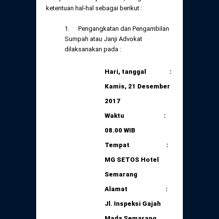
Daftar Perkara Dewan Kehormatan Pusat
ketentuan hal-hal sebagai berikut :
Perubahan Peraturan Perpindahan Domisili
Anggota
1. Pengangkatan dan Pengambilan
Daftar Perkara Dewan Kehormatan Daerah
Sumpah atau Janji Advokat
dilaksanakan pada :
Hari, tanggal :
Kamis, 21 Desember
2017
Waktu :
08.00 WIB
Tempat :
MG SETOS Hotel
Semarang
Alamat :
Jl.
Inspeksi Gajah
Mada Semarang