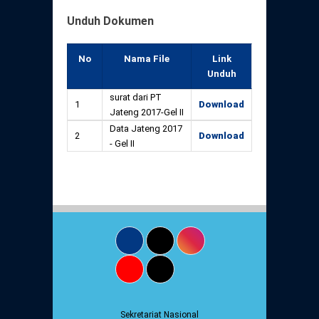
Unduh Dokumen
No
Nama File
Link
Unduh
surat dari PT
1
Download
Jateng 2017-Gel II
Data Jateng 2017
2
Download
- Gel II
Sekretariat Nasional