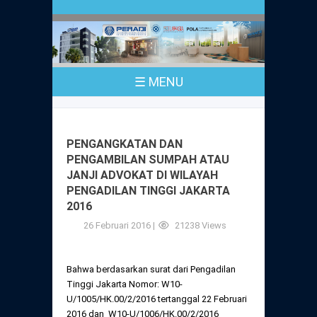
Profil
Peraturan
Sejarah
PKPA
Undang-Undang No. 18 Tahun 2003
☰ MENU
Pusat Bantuan Hukum
UPA
PKPA Seluruh Indonesia
Kode Etik Advokat
Pengangkatan Advokat
Young Lawyers Committee
Pengumuman
PENGANGKATAN DAN
Dewan Kehormatan
PENGAMBILAN SUMPAH ATAU
Anggaran Dasar
Magang
JANJI ADVOKAT DI WILAYAH
Komisi Pengawas
PENGADILAN TINGGI JAKARTA
Dewan Kehormatan Pusat
Anggaran Rumah Tangga
2016
Pengangkatan & Pengambilan Sumpah
Internasional
Komisi Pengawas Pusat
26 Februari 2016 |
21238 Views
Dewan Kehormatan Daerah
Peraturan Magang
Syarat Pengangkatan & Pengambilan
Certificate of Good Standing (COGS)
Sumpah
Komisi Pengawas Daerah
Bahwa berdasarkan surat dari Pengadilan
Peraturan Pelaksanaan
Tinggi Jakarta Nomor: W10-
Peraturan Perpindahan Domisili Anggota
U/1005/HK.00/2/2016 tertanggal 22 Februari
Pengumuman
Peraturan Pelaksanaan
2016 dan W10-U/1006/HK.00/2/2016