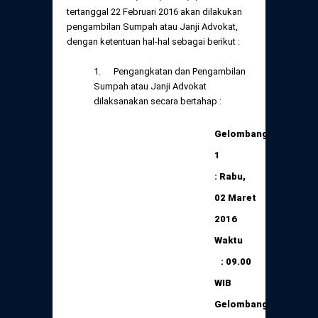
Daftar Perkara Dewan Kehormatan Pusat
tertanggal 22 Februari 2016 akan dilakukan
Perubahan Peraturan Perpindahan Domisili
pengambilan Sumpah atau Janji Advokat,
Anggota
dengan ketentuan hal-hal sebagai berikut :
Daftar Perkara Dewan Kehormatan Daerah
1. Pengangkatan dan Pengambilan
Sumpah atau Janji Advokat
dilaksanakan secara bertahap :
Gelombang
1
: Rabu,
02 Maret
2016
Waktu
: 09.00
WIB
Gelombang