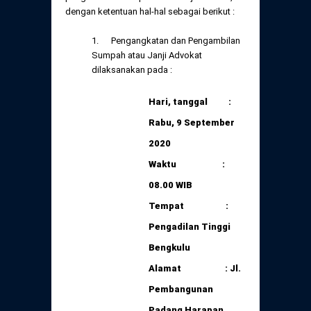
Daftar Perkara Dewan Kehormatan Pusat
dengan ketentuan hal-hal sebagai berikut :
Perubahan Peraturan Perpindahan Domisili
Anggota
1. Pengangkatan dan Pengambilan
Daftar Perkara Dewan Kehormatan Daerah
Sumpah atau Janji Advokat
dilaksanakan pada :
Hari, tanggal :
Rabu, 9 September
2020
Waktu :
08.00 WIB
Tempat :
Pengadilan Tinggi
Bengkulu
Alamat :
Jl.
Pembangunan
Padang Harapan,