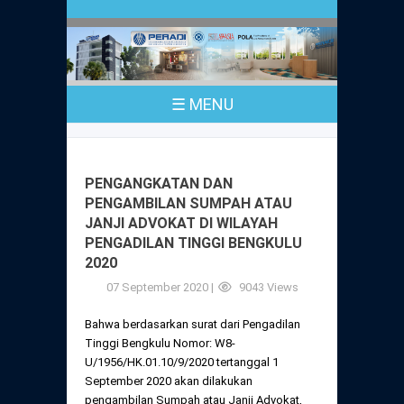
Profil
Peraturan
Sejarah
PKPA
Undang-Undang No. 18 Tahun 2003
☰ MENU
Pusat Bantuan Hukum
UPA
PKPA Seluruh Indonesia
Kode Etik Advokat
Pengangkatan Advokat
Young Lawyers Committee
Pengumuman
PENGANGKATAN DAN
Dewan Kehormatan
PENGAMBILAN SUMPAH ATAU
Anggaran Dasar
Magang
JANJI ADVOKAT DI WILAYAH
Komisi Pengawas
PENGADILAN TINGGI BENGKULU
Dewan Kehormatan Pusat
Anggaran Rumah Tangga
2020
Pengangkatan & Pengambilan Sumpah
Internasional
Komisi Pengawas Pusat
07 September 2020 |
9043 Views
Dewan Kehormatan Daerah
Peraturan Magang
Syarat Pengangkatan & Pengambilan
Certificate of Good Standing (COGS)
Bahwa berdasarkan surat dari Pengadilan
Sumpah
Komisi Pengawas Daerah
Tinggi Bengkulu Nomor: W8-
Peraturan Pelaksanaan
U/1956/HK.01.10/9/2020 tertanggal 1
Peraturan Perpindahan Domisili Anggota
September 2020 akan dilakukan
Pengumuman
Peraturan Pelaksanaan
pengambilan Sumpah atau Janji Advokat,