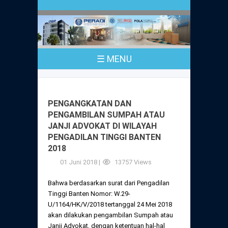
Profil
Peraturan
Sejarah
PKPA
Undang-Undang No. 18 Tahun 2003
☰ MENU
Pusat Bantuan Hukum
UPA
PKPA Seluruh Indonesia
Kode Etik Advokat
Pengangkatan Advokat
Young Lawyers Committee
Pengumuman
PENGANGKATAN DAN
Dewan Kehormatan
PENGAMBILAN SUMPAH ATAU
Anggaran Dasar
Magang
JANJI ADVOKAT DI WILAYAH
Komisi Pengawas
PENGADILAN TINGGI BANTEN
Dewan Kehormatan Pusat
Anggaran Rumah Tangga
2018
Pengangkatan & Pengambilan Sumpah
Internasional
Komisi Pengawas Pusat
01 Juni 2018 |
13757 Views
Dewan Kehormatan Daerah
Peraturan Magang
Syarat Pengangkatan & Pengambilan
Certificate of Good Standing (COGS)
Bahwa berdasarkan surat dari Pengadilan
Sumpah
Komisi Pengawas Daerah
Tinggi Banten Nomor: W.29-
Peraturan Pelaksanaan
U/1164/HK/V/2018 tertanggal 24 Mei 2018
Peraturan Perpindahan Domisili Anggota
akan dilakukan pengambilan Sumpah atau
Pengumuman
Peraturan Pelaksanaan
Janji Advokat, dengan ketentuan hal-hal