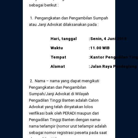
Daftar Perkara Dewan Kehormatan Pusat
sebagai berikut :
Perubahan Peraturan Perpindahan Domisili
Anggota
1. Pengangkatan dan Pengambilan Sumpah
Daftar Perkara Dewan Kehormatan Daerah
atau Janji Advokat dilaksanakan pada :
Hari, tanggal
:
Senin, 4 Juni 2018
Waktu
:
11.00 WIB
Tempat
:
Kantor Pengadilan Ting
Alamat
:
Jalan
Raya Pandeglang 
2. Nama – nama yang dapat mengikuti
Pengangkatan dan Pengambilan
Sumpah/Janji Advokat di Wilayah
Pengadilan Tinggi Banten adalah Calon
Advokat yang telah dinyatakan lolos
verifikasi baik oleh PERADI maupun dari
Pengadilan Tinggi Banten dengan nama-
nama terlampir (nomor urut terlampir adalah
sebagai nomor registrasi peserta pada saat