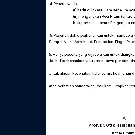
4. Peserta wajib:
(i) hadir di lokasi 1 jam sebelum a
(ii) mengenakan Peci Hitam (untuk 
baik pada saat acara Pengangkata
5. Peserta tidak diperkenankan untuk membawa ke
Sumpah/Janji Advokat di Pengadilan Tinggi Pal
6. Hanya peserta yang dijadwalkan untuk diangk
tidak diperkenankan untuk membawa pendamping
Untuk alasan kesehatan, kelancaran, keamanan d
Atas perhatian saudara/saudari kami ucapkan ter
ttd,
Prof. Dr. Otto Hasibuan
Ketua Umum