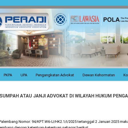
PKPA
UPA
Pengangkatan Advokat
Dewan Kehormatan
Ko
UMPAH ATAU JANJI ADVOKAT DI WILAYAH HUKUM PENGA
 Palembang Nomor: 94/KPT.W6-U/HK2.1/I/2025 tertanggal 2 Januari 2025 mak
lembang dengan ketentuan-ketentuan sebagai berikut: