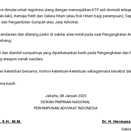
cara dimulai untuk registrasi ulang dengan menunjukkan KTP asli domisili wila
laki-laki), Kemeja Putih dan Celana hitam (atau Rok Hitam bagi perempuan), S
n dan Pengambilan Sumpah atau Janji Advokat;
ndaraan dan dilarang parkir di sekitar area Hotel pada saat Pengangkatan 
embang;
at dan diambil sumpahnya yang diperkenankan hadir pada Pengangkatan dan 
 ataupun sanak saudara.
an ketertiban bersama, mohon ketentuan-ketentuan sebagaimana tersebut diat
ima kasih.
Jakarta, 08 Januari 2025
DEWAN PIMPINAN NASIONAL
PERHIMPUNAN ADVOKAT INDONESIA
, S.H., M.M.
Dr. H. Hermansy
Sekre