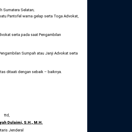
yah Sumatera Selatan;
epatu Pantofel warna gelap serta Toga Advokat,
Advokat serta pada saat Pengambilan
Pengambilan Sumpah atau Janji Advokat serta
as ditaati dengan sebaik – baiknya.
ttd,
ah Dulaimi, S.H., M.H.
taris Jenderal