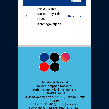
Unduh
Daftar Perkara Dewan Kehormatan Pusat
Perubahan Peraturan Perpindahan Domisili
Penyampaian
Anggota
Materi E-Flyer dari
Daftar Perkara Dewan Kehormatan Daerah
1
Download
BPJS
Ketenagakerjaan
Sekretariat Nasional
Dewan Pimpinan Nasional
Perhimpunan Advokat Indonesia
PERADI TOWER
Jl. Jend. Achmad Yani No.116, Jakarta Timur
13120
T: +62 21 3883 6000, E: info@peradi.or.id
Copyright © PERHIMPUNAN ADVOKAT