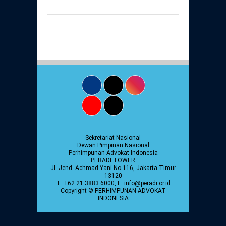
Daftar Perkara Dewan Kehormatan Pusat
Perubahan Peraturan Perpindahan Domisili
Anggota
Daftar Perkara Dewan Kehormatan Daerah
Sekretariat Nasional
Dewan Pimpinan Nasional
Perhimpunan Advokat Indonesia
PERADI TOWER
Jl. Jend. Achmad Yani No.116, Jakarta Timur
13120
T: +62 21 3883 6000, E: info@peradi.or.id
Copyright © PERHIMPUNAN ADVOKAT
INDONESIA