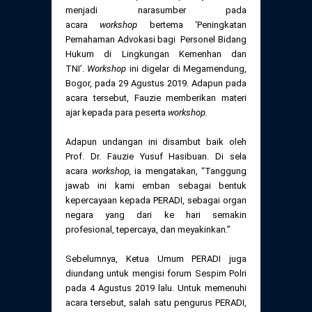
Daftar Perkara Dewan Kehormatan Pusat
menjadi narasumber pada
Perubahan Peraturan Perpindahan Domisili
acara
workshop
bertema ‘Peningkatan
Anggota
Pemahaman Advokasi bagi Personel Bidang
Daftar Perkara Dewan Kehormatan Daerah
Hukum di Lingkungan Kemenhan dan
TNI’.
Workshop
ini digelar di Megamendung,
Bogor, pada 29 Agustus 2019. Adapun pada
acara tersebut, Fauzie memberikan materi
ajar kepada para peserta
workshop.
Adapun undangan ini disambut baik oleh
Prof. Dr. Fauzie Yusuf Hasibuan. Di sela
acara
workshop,
ia mengatakan, “Tanggung
jawab ini kami emban sebagai bentuk
kepercayaan kepada PERADI, sebagai organ
negara yang dari ke hari semakin
profesional, tepercaya, dan meyakinkan.”
Sebelumnya, Ketua Umum PERADI juga
diundang untuk mengisi forum Sespim Polri
pada 4 Agustus 2019 lalu. Untuk memenuhi
acara tersebut, salah satu pengurus PERADI,