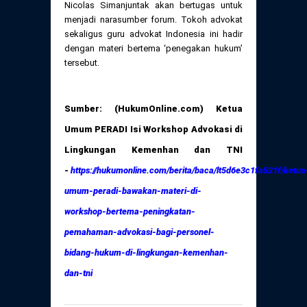
Nicolas Simanjuntak akan bertugas untuk
menjadi narasumber forum. Tokoh advokat
sekaligus guru advokat Indonesia ini hadir
dengan materi bertema ‘penegakan hukum’
tersebut.
Sumber: (HukumOnline.com) Ketua
Umum PERADI Isi Workshop Advokasi di
Lingkungan Kemenhan dan TNI
-
https://hukumonline.com/berita/baca/lt5d6e3c1fa521f/ketua
umum-peradi-bawakan-materi-di-
workshop-bertema-peningkatan-
pemahaman-advokasi-bagi-personel-
bidang-hukum-di-lingkungan-kemenhan-
dan-tni