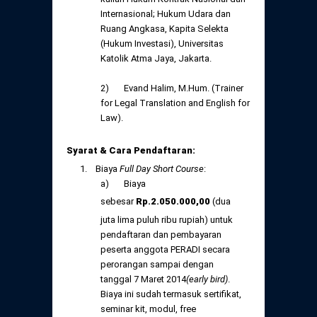
Internasional; Hukum Udara dan
Ruang Angkasa, Kapita Selekta
(Hukum Investasi), Universitas
Katolik Atma Jaya, Jakarta.
2) Evand Halim, M.Hum. (Trainer
for Legal Translation and English for
Law).
Syarat & Cara Pendaftaran:
1. Biaya
Full Day Short Course
:
a) Biaya
sebesar
Rp
.
2.050.000,
00
(dua
juta lima puluh ribu rupiah) untuk
pendaftaran dan pembayaran
peserta anggota PERADI secara
perorangan sampai dengan
tanggal 7 Maret 2014
(early bird)
.
Biaya ini sudah termasuk sertifikat,
seminar kit, modul, free