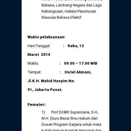
Bahasa, Lambang Negara dan Lagu
Kebangsaan, melalui Perumusan
Klausula Bahasa Efektif.
Waktu pelaksanaan:
Hari/Tanggal
: Rabu, 12
Maret 2014
Waktu
: 09.00 – 17.00 WIB
Tempat
:
Hotel Akmani,
Jl.K.H. Wahid Hasyim No.
91, Jakarta Pusat.
Pemater
i:
1) Prof.Dr.IBR Supancana, S.H.,
M.H. (Guru Besar Ilmu Hukum dan
Dosen Program Sarjana untuk mata
kuliah Hukum Kontrak Nasional dan