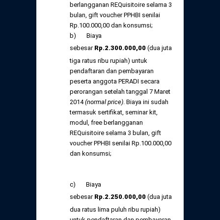
berlangganan REQuisitoire selama 3
bulan, gift voucher PPHBI senilai
Rp.100.000,00 dan konsumsi;
b) Biaya
sebesar
Rp
.
2.300.000,
00
(dua juta
tiga ratus ribu rupiah) untuk
pendaftaran dan pembayaran
peserta anggota PERADI secara
perorangan setelah tanggal 7 Maret
2014
(normal price)
. Biaya ini sudah
termasuk sertifikat, seminar kit,
modul, free berlangganan
REQuisitoire selama 3 bulan, gift
voucher PPHBI senilai Rp.100.000,00
dan konsumsi;
c) Biaya
sebesar
Rp
.
2.250.000,
00
(dua juta
dua ratus lima puluh ribu rupiah)
untuk pendaftaran dan pembayaran