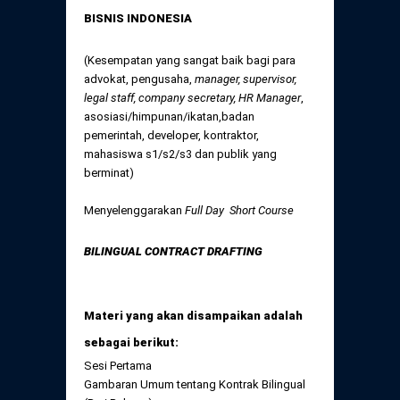
Daftar Perkara Dewan Kehormatan Pusat
Perubahan Peraturan Perpindahan Domisili
BISNIS INDONESIA
Anggota
Daftar Perkara Dewan Kehormatan Daerah
(Kesempatan yang sangat baik bagi para
advokat, pengusaha,
manager, supervisor,
legal staff, company secretary, HR Manager
,
asosiasi/himpunan/ikatan,badan
pemerintah, developer, kontraktor,
mahasiswa s1/s2/s3 dan publik yang
berminat)
Menyelenggarakan
Full Day Short Course
BILINGUAL CONTRACT DRAFTING
Materi yang akan disampaikan adalah
sebagai berikut:
Sesi Pertama
Gambaran Umum tentang Kontrak Bilingual