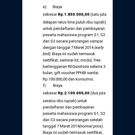
e) Biaya
sebesar
Rp
.1.85
0.000,
00
(satu juta
delapan ratus lima puluh ribu rupiah)
untuk pendaftaran dan pembayaran
peserta mahasiswa program S1, S2
dan S3 secara perorangan sampai
dengan tanggal 7 Maret 2014
(early
bird)
. Biaya ini sudah termasuk
sertifikat, seminar kit, modul, free
berlangganan REQuisitoire selama 3
bulan, gift voucher PPHBI senilai
Rp.100.000,00 dan konsumsi;
f) Biaya
sebesar
Rp
.2.10
0.000,
00
(dua juta
seratus ribu rupiah) untuk
pendaftaran dan pembayaran
peserta mahasiswa program S1, S2
dan S3 secara perorangan setelah
tanggal 7 Maret 2014
(normal price)
.
Biaya ini sudah termasuk sertifikat,