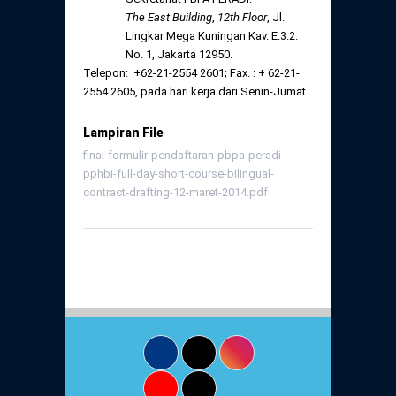
The East Building
,
12
th
Floor
, Jl.
Lingkar Mega Kuningan Kav. E.3.2.
No. 1, Jakarta 12950.
Telepon: +62-21-2554 2601; Fax. : + 62-21-
2554 2605, pada hari kerja dari Senin-Jumat.
Lampiran File
final-formulir-pendaftaran-pbpa-peradi-
pphbi-full-day-short-course-bilingual-
contract-drafting-12-maret-2014.pdf