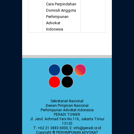
Cara Perpindahan
Domisili Anggota
Perhimpunan
Advokat
Indonesia
Sekretariat Nasional
Dewan Pimpinan Nasional
Perhimpunan Advokat Indonesia
PERADI TOWER
Jl. Jend. Achmad Yani No.116, Jakarta Timur
13120
T: +62 21 3883 6000, E: info@peradi.or.id
Copyright © PERHIMPUNAN ADVOKAT