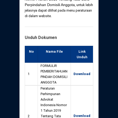
Daftar Perkara Dewan Kehormatan Pusat
Perubahan Peraturan Perpindahan Domisili
Perpindahan Domisili Anggota
, untuk lebih
Anggota
jelasnya dapat dilihat pada menu peraturaan
di dalam website.
Daftar Perkara Dewan Kehormatan Daerah
Unduh Dokumen
No
Nama File
Link
Unduh
FORMULIR
PEMBERITAHUAN
1
Download
PINDAH DOMISILI
ANGGOTA
Peraturan
Perhimpunan
Advokat
Indonesia Nomor
1 Tahun 2019
Download
2
Tentang Tata