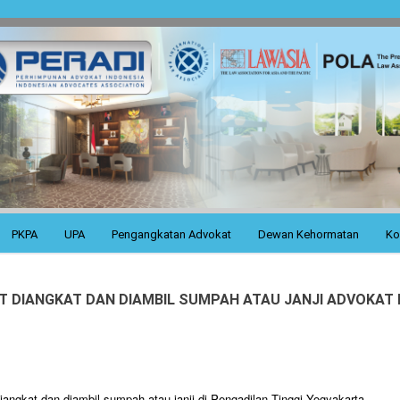
PKPA
UPA
Pengangkatan Advokat
Dewan Kehormatan
Ko
DIANGKAT DAN DIAMBIL SUMPAH ATAU JANJI ADVOKAT D
iangkat dan diambil sumpah atau janji di Pengadilan Tinggi Yogyakarta