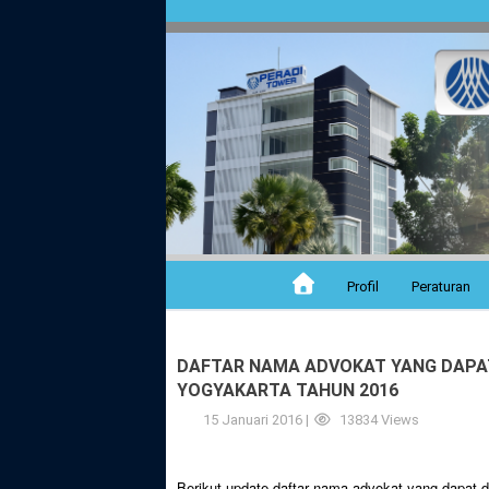
Profil
Peraturan
DAFTAR NAMA ADVOKAT YANG DAPAT 
YOGYAKARTA TAHUN 2016
15 Januari 2016 |
13834 Views
Berikut update daftar nama advokat yang dapat d